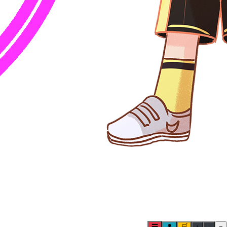
☰
👤
🛒
↑
↓
−