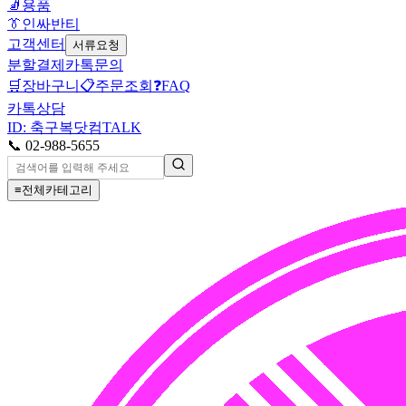
🧦
용품
👔
인싸반티
고객센터
서류요청
분할결제
카톡문의
🛒
장바구니
📋
주문조회
❓
FAQ
카톡상담
ID: 축구복닷컴
TALK
📞 02-988-5655
≡
전체카테고리