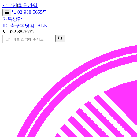
로그인
|
회원가입
📞 02-988-5655
🛒
☰
카톡상담
ID: 축구복닷컴
TALK
📞 02-988-5655