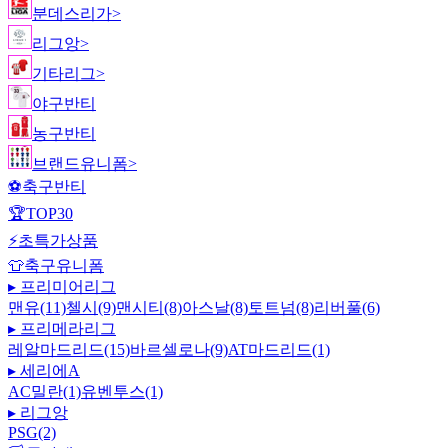
분데스리가
>
리그앙
>
기타리그
>
야구반티
농구반티
브랜드유니폼
>
⚽
축구반티
🏆
TOP30
⚡
초특가상품
👕
축구유니폼
▸
프리미어리그
맨유(11)
첼시(9)
맨시티(8)
아스날(8)
토트넘(8)
리버풀(6)
▸
프리메라리그
레알마드리드(15)
바르셀로나(9)
AT마드리드(1)
▸
세리에A
AC밀란(1)
유벤투스(1)
▸
리그앙
PSG(2)