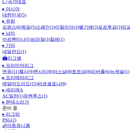
🏳️
국가대표
▸
아시아
대한민국(5)
▸
유럽
프랑스(6)
독일(5)
스페인(3)
이탈리아(3)
벨기에(3)
포르투갈(3)
잉글
▸
남미
아르헨티나(5)
브라질(3)
칠레(1)
▸
기타
네덜란드(1)
🏟️
리그별
▸
프리미어리그
맨유(11)
첼시(9)
맨시티(8)
아스날(8)
토트넘(8)
리버풀(6)
뉴캐슬(1)
▸
프리메라리그
레알마드리드(15)
바르셀로나(9)
▸
세리에A
AC밀란(1)
유벤투스(1)
▸
분데스리가
준비 중
▸
리그앙
PSG(2)
👶
아동유니폼