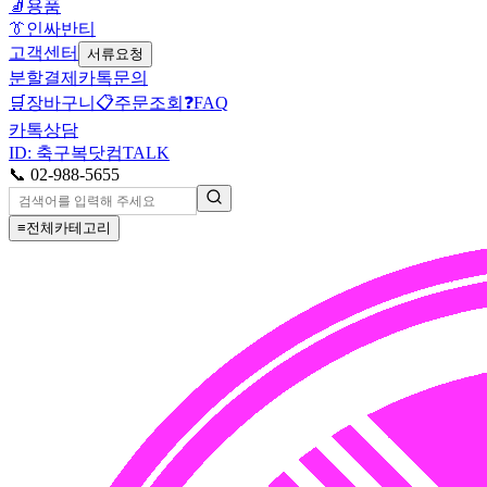
🧦
용품
👔
인싸반티
고객센터
서류요청
분할결제
카톡문의
🛒
장바구니
📋
주문조회
❓
FAQ
카톡상담
ID: 축구복닷컴
TALK
📞 02-988-5655
≡
전체카테고리