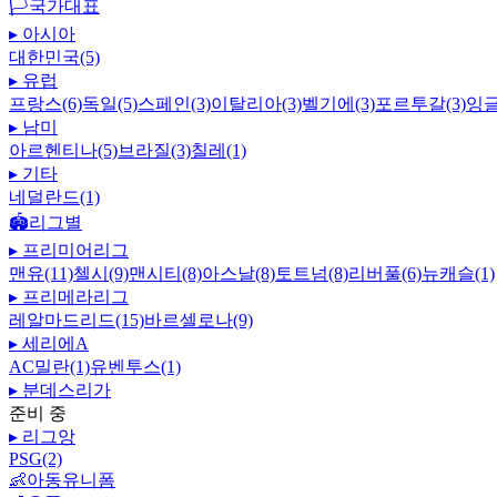
🏳️
국가대표
▸
아시아
대한민국(5)
▸
유럽
프랑스(6)
독일(5)
스페인(3)
이탈리아(3)
벨기에(3)
포르투갈(3)
잉글
▸
남미
아르헨티나(5)
브라질(3)
칠레(1)
▸
기타
네덜란드(1)
🏟️
리그별
▸
프리미어리그
맨유(11)
첼시(9)
맨시티(8)
아스날(8)
토트넘(8)
리버풀(6)
뉴캐슬(1)
▸
프리메라리그
레알마드리드(15)
바르셀로나(9)
▸
세리에A
AC밀란(1)
유벤투스(1)
▸
분데스리가
준비 중
▸
리그앙
PSG(2)
👶
아동유니폼