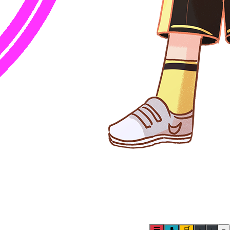
☰
👤
🛒
↑
↓
−