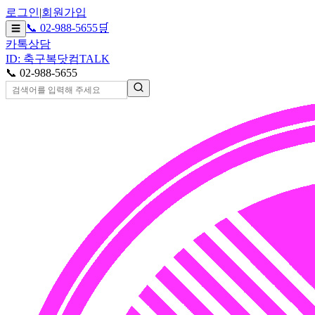
로그인
|
회원가입
📞 02-988-5655
🛒
☰
카톡상담
ID: 축구복닷컴
TALK
📞 02-988-5655