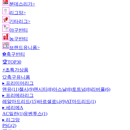
분데스리가
>
리그앙
>
기타리그
>
야구반티
농구반티
브랜드유니폼
>
⚽
축구반티
🏆
TOP30
⚡
초특가상품
👕
축구유니폼
▸
프리미어리그
맨유(11)
첼시(9)
맨시티(8)
아스날(8)
토트넘(8)
리버풀(6)
▸
프리메라리그
레알마드리드(15)
바르셀로나(9)
AT마드리드(1)
▸
세리에A
AC밀란(1)
유벤투스(1)
▸
리그앙
PSG(2)