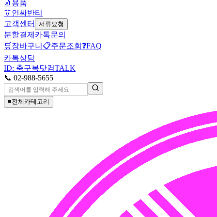
🧦
용품
👔
인싸반티
고객센터
서류요청
분할결제
카톡문의
🛒
장바구니
📋
주문조회
❓
FAQ
카톡상담
ID: 축구복닷컴
TALK
📞 02-988-5655
≡
전체카테고리