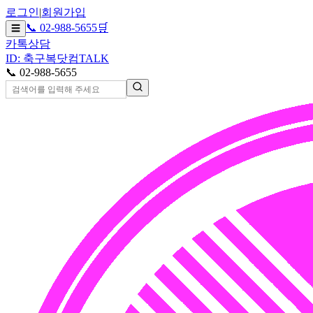
로그인
|
회원가입
📞 02-988-5655
🛒
☰
카톡상담
ID: 축구복닷컴
TALK
📞 02-988-5655