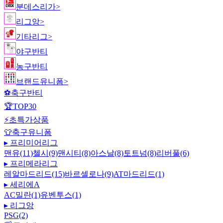
분데스리가
>
리그앙
>
기타리그
>
야구반티
농구반티
브랜드유니폼
>
⚽
축구반티
🏆
TOP30
⚡
초특가상품
👕
축구유니폼
▸
프리미어리그
맨유(11)
첼시(9)
맨시티(8)
아스날(8)
토트넘(8)
리버풀(6)
▸
프리메라리그
레알마드리드(15)
바르셀로나(9)
AT마드리드(1)
▸
세리에A
AC밀란(1)
유벤투스(1)
▸
리그앙
PSG(2)