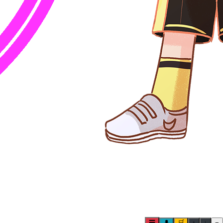
☰
👤
🛒
↑
↓
−