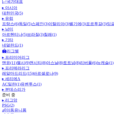
🏳️
국가대표
▸
아시아
대한민국(5)
▸
유럽
프랑스(6)
독일(5)
스페인(3)
이탈리아(3)
벨기에(3)
포르투갈(3)
잉글
▸
남미
아르헨티나(5)
브라질(3)
칠레(1)
▸
기타
네덜란드(1)
🏟️
리그별
▸
프리미어리그
맨유(11)
첼시(9)
맨시티(8)
아스날(8)
토트넘(8)
리버풀(6)
뉴캐슬(1)
▸
프리메라리그
레알마드리드(15)
바르셀로나(9)
▸
세리에A
AC밀란(1)
유벤투스(1)
▸
분데스리가
준비 중
▸
리그앙
PSG(2)
👶
아동유니폼