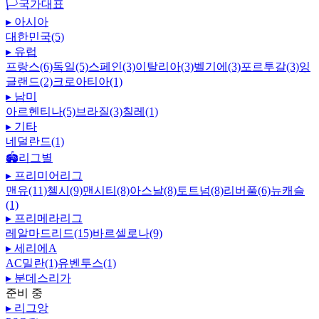
🏳️
국가대표
▸
아시아
대한민국(5)
▸
유럽
프랑스(6)
독일(5)
스페인(3)
이탈리아(3)
벨기에(3)
포르투갈(3)
잉
글랜드(2)
크로아티아(1)
▸
남미
아르헨티나(5)
브라질(3)
칠레(1)
▸
기타
네덜란드(1)
🏟️
리그별
▸
프리미어리그
맨유(11)
첼시(9)
맨시티(8)
아스날(8)
토트넘(8)
리버풀(6)
뉴캐슬
(1)
▸
프리메라리그
레알마드리드(15)
바르셀로나(9)
▸
세리에A
AC밀란(1)
유벤투스(1)
▸
분데스리가
준비 중
▸
리그앙