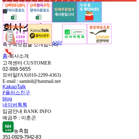
🏢
회사소개
상담
축구복닷컴을 소개합니다
홈
›
회사소개
고객센터
CUSTOMER
02-988-5655
모바일FAX(010-2299-4363)
E-mail : saminil@hanmail.net
KakaoTalk
P
플러스친구
blog
네이버톡톡
입금안내
BANK INFO
예금주 :
이춘곤
NH
농축협
농축협
351-0929-7942-83