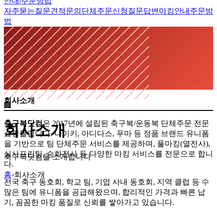
안내
|
주문방법
자주묻는질문
견적문의
단체주문신청
질문답변
마킹안내
주문방
법
회사소개
🏢
축구복닷컴
은 2017년에 설립된 축구복/운동복 단체주문 전문
회사소개
쇼핑몰입니다. 나이키, 아디다스, 푸마 등 정품 브랜드 유니폼
을 기반으로 팀 단체주문 서비스를 제공하며, 풀마킹(열전사),
실사프린팅, 승화전사 등 다양한 마킹 서비스를 전문으로 합니
축구복닷컴을 소개합니다
다.
홈
›
회사소개
전국 축구 동호회, 학교 팀, 기업 사내 동호회, 지역 클럽 등 수
많은 팀에 유니폼을 공급해왔으며, 합리적인 가격과 빠른 납
기, 꼼꼼한 마킹 품질로 신뢰를 쌓아가고 있습니다.