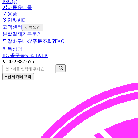
PSG(2)
👶
아동유니폼
🧦
용품
👔
인싸반티
고객센터
서류요청
분할결제
카톡문의
🛒
장바구니
📋
주문조회
❓
FAQ
카톡상담
ID: 축구복닷컴
TALK
📞 02-988-5655
≡
전체카테고리