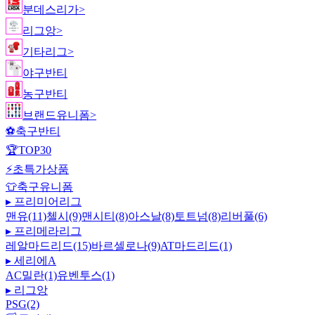
분데스리가
>
리그앙
>
기타리그
>
야구반티
농구반티
브랜드유니폼
>
⚽
축구반티
🏆
TOP30
⚡
초특가상품
👕
축구유니폼
▸
프리미어리그
맨유(11)
첼시(9)
맨시티(8)
아스날(8)
토트넘(8)
리버풀(6)
▸
프리메라리그
레알마드리드(15)
바르셀로나(9)
AT마드리드(1)
▸
세리에A
AC밀란(1)
유벤투스(1)
▸
리그앙
PSG(2)