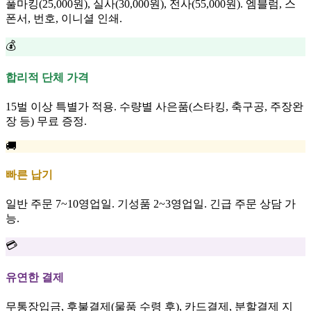
풀마킹(25,000원), 실사(30,000원), 전사(55,000원). 엠블럼, 스
폰서, 번호, 이니셜 인쇄.
💰
합리적 단체 가격
15벌 이상 특별가 적용. 수량별 사은품(스타킹, 축구공, 주장완
장 등) 무료 증정.
🚚
빠른 납기
일반 주문 7~10영업일. 기성품 2~3영업일. 긴급 주문 상담 가
능.
💳
유연한 결제
무통장입금, 후불결제(물품 수령 후), 카드결제, 분할결제 지