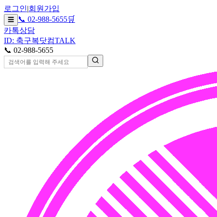
로그인
|
회원가입
📞 02-988-5655
🛒
☰
카톡상담
ID: 축구복닷컴
TALK
📞 02-988-5655