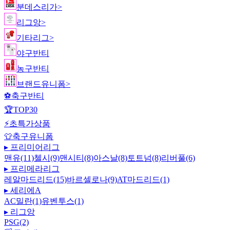
분데스리가
>
리그앙
>
기타리그
>
야구반티
농구반티
브랜드유니폼
>
⚽
축구반티
🏆
TOP30
⚡
초특가상품
👕
축구유니폼
▸
프리미어리그
맨유(11)
첼시(9)
맨시티(8)
아스날(8)
토트넘(8)
리버풀(6)
▸
프리메라리그
레알마드리드(15)
바르셀로나(9)
AT마드리드(1)
▸
세리에A
AC밀란(1)
유벤투스(1)
▸
리그앙
PSG(2)