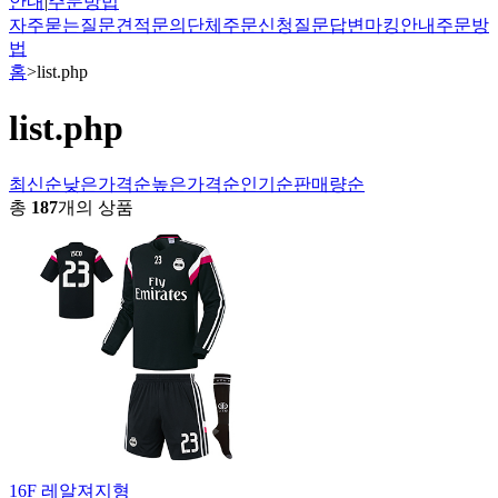
안내
|
주문방법
자주묻는질문
견적문의
단체주문신청
질문답변
마킹안내
주문방
법
홈
>
list.php
list.php
최신순
낮은가격순
높은가격순
인기순
판매량순
총
187
개의 상품
16F 레알져지형