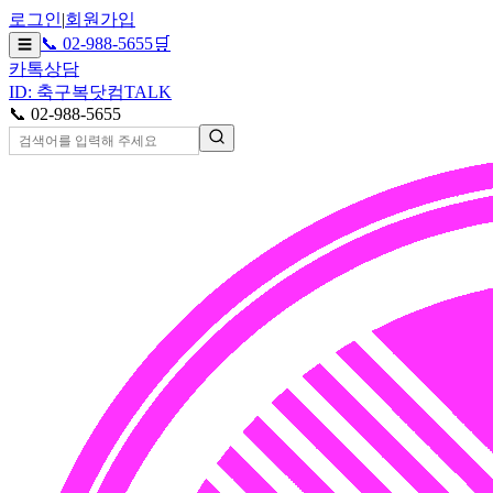
로그인
|
회원가입
📞 02-988-5655
🛒
☰
카톡상담
ID: 축구복닷컴
TALK
📞 02-988-5655