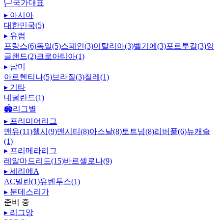
🏳️
국가대표
▸
아시아
대한민국(5)
▸
유럽
프랑스(6)
독일(5)
스페인(3)
이탈리아(3)
벨기에(3)
포르투갈(3)
잉
글랜드(2)
크로아티아(1)
▸
남미
아르헨티나(5)
브라질(3)
칠레(1)
▸
기타
네덜란드(1)
🏟️
리그별
▸
프리미어리그
맨유(11)
첼시(9)
맨시티(8)
아스날(8)
토트넘(8)
리버풀(6)
뉴캐슬
(1)
▸
프리메라리그
레알마드리드(15)
바르셀로나(9)
▸
세리에A
AC밀란(1)
유벤투스(1)
▸
분데스리가
준비 중
▸
리그앙