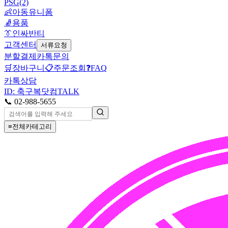
PSG(2)
👶
아동유니폼
🧦
용품
👔
인싸반티
고객센터
서류요청
분할결제
카톡문의
🛒
장바구니
📋
주문조회
❓
FAQ
카톡상담
ID: 축구복닷컴
TALK
📞 02-988-5655
≡
전체카테고리