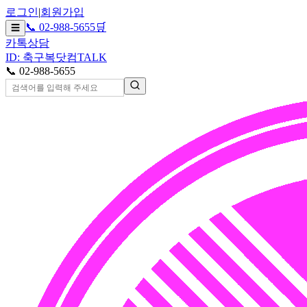
로그인
|
회원가입
📞 02-988-5655
🛒
☰
카톡상담
ID: 축구복닷컴
TALK
📞 02-988-5655