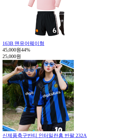
163B 맨유어웨이형
45,000원
44
%
25,000원
신제품
축구반티 인터밀란홈 반팔 232A