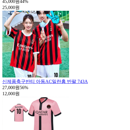
45,000원
44
%
25,000원
신제품
축구반티 아동AC밀란홈 반팔 743A
27,000원
56
%
12,000원