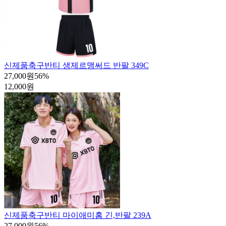
신제품
축구반티 생제르맹써드 반팔 349C
27,000원
56
%
12,000원
신제품
축구반티 마이애미홈 긴,반팔 239A
27,000원
56
%