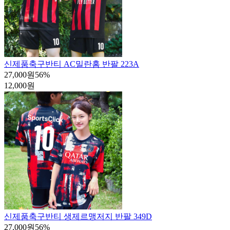
신제품
축구반티 AC밀란홈 반팔 223A
27,000원
56
%
12,000원
신제품
축구반티 생제르맹저지 반팔 349D
27,000원
56
%