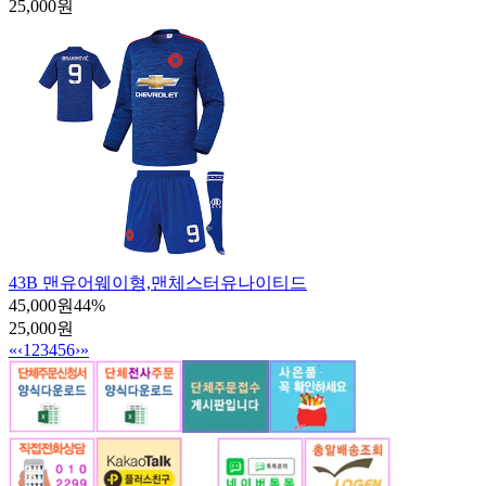
25,000원
43B 맨유어웨이형,맨체스터유나이티드
45,000원
44
%
25,000원
«
‹
1
2
3
4
5
6
›
»