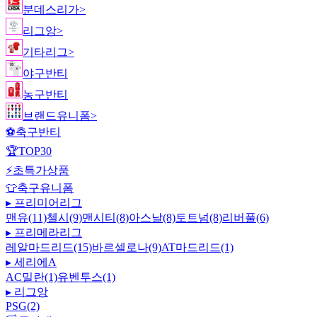
분데스리가
>
리그앙
>
기타리그
>
야구반티
농구반티
브랜드유니폼
>
⚽
축구반티
🏆
TOP30
⚡
초특가상품
👕
축구유니폼
▸
프리미어리그
맨유(11)
첼시(9)
맨시티(8)
아스날(8)
토트넘(8)
리버풀(6)
▸
프리메라리그
레알마드리드(15)
바르셀로나(9)
AT마드리드(1)
▸
세리에A
AC밀란(1)
유벤투스(1)
▸
리그앙
PSG(2)