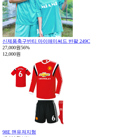
신제품
축구반티 마이애미써드 반팔 249C
27,000원
56
%
12,000원
98E 맨유져지형