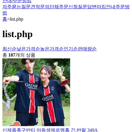
안내
|
주문방법
자주묻는질문
견적문의
단체주문신청
질문답변
마킹안내
주문방
법
홈
>
list.php
list.php
최신순
낮은가격순
높은가격순
인기순
판매량순
총
187
개의 상품
신제품
축구반티 아동생제르맹홈 긴,반팔 349A