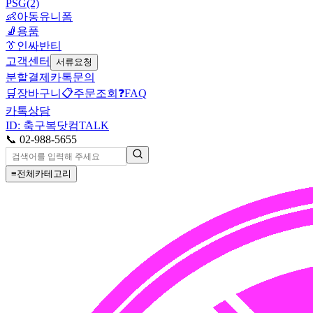
PSG(2)
👶
아동유니폼
🧦
용품
👔
인싸반티
고객센터
서류요청
분할결제
카톡문의
🛒
장바구니
📋
주문조회
❓
FAQ
카톡상담
ID: 축구복닷컴
TALK
📞 02-988-5655
≡
전체카테고리