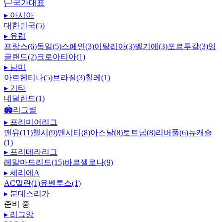
🏳️
국가대표
▸
아시아
대한민국(5)
▸
유럽
프랑스(6)
독일(5)
스페인(3)
이탈리아(3)
벨기에(3)
포르투갈(3)
잉
글랜드(2)
크로아티아(1)
▸
남미
아르헨티나(5)
브라질(3)
칠레(1)
▸
기타
네덜란드(1)
🏟️
리그별
▸
프리미어리그
맨유(11)
첼시(9)
맨시티(8)
아스날(8)
토트넘(8)
리버풀(6)
뉴캐슬
(1)
▸
프리메라리그
레알마드리드(15)
바르셀로나(9)
▸
세리에A
AC밀란(1)
유벤투스(1)
▸
분데스리가
준비 중
▸
리그앙