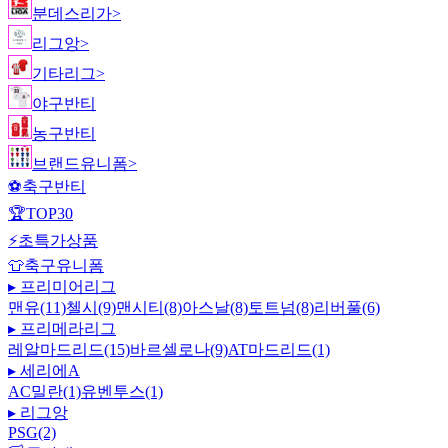
분데스리가
>
리그앙
>
기타리그
>
야구반티
농구반티
브랜드유니폼
>
⚽
축구반티
🏆
TOP30
⚡
초특가상품
👕
축구유니폼
▸
프리미어리그
맨유(11)
첼시(9)
맨시티(8)
아스날(8)
토트넘(8)
리버풀(6)
▸
프리메라리그
레알마드리드(15)
바르셀로나(9)
AT마드리드(1)
▸
세리에A
AC밀란(1)
유벤투스(1)
▸
리그앙
PSG(2)