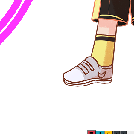
☰
👤
🛒
↑
↓
−