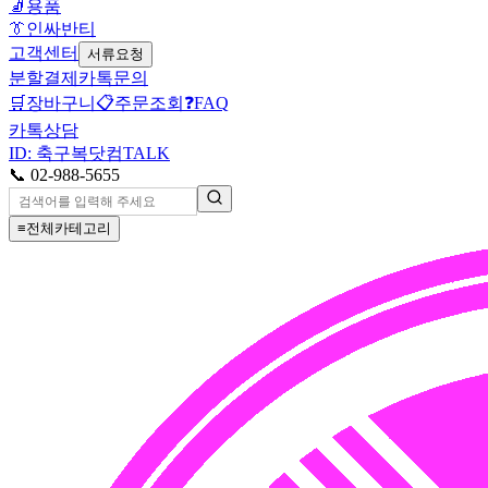
🧦
용품
👔
인싸반티
고객센터
서류요청
분할결제
카톡문의
🛒
장바구니
📋
주문조회
❓
FAQ
카톡상담
ID: 축구복닷컴
TALK
📞 02-988-5655
≡
전체카테고리