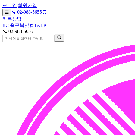
로그인
|
회원가입
📞 02-988-5655
🛒
☰
카톡상담
ID: 축구복닷컴
TALK
📞 02-988-5655