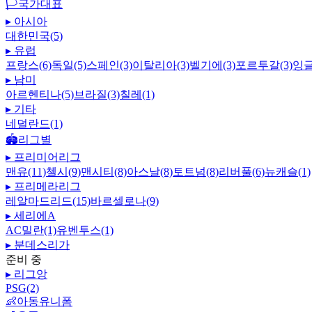
🏳️
국가대표
▸
아시아
대한민국(5)
▸
유럽
프랑스(6)
독일(5)
스페인(3)
이탈리아(3)
벨기에(3)
포르투갈(3)
잉글
▸
남미
아르헨티나(5)
브라질(3)
칠레(1)
▸
기타
네덜란드(1)
🏟️
리그별
▸
프리미어리그
맨유(11)
첼시(9)
맨시티(8)
아스날(8)
토트넘(8)
리버풀(6)
뉴캐슬(1)
▸
프리메라리그
레알마드리드(15)
바르셀로나(9)
▸
세리에A
AC밀란(1)
유벤투스(1)
▸
분데스리가
준비 중
▸
리그앙
PSG(2)
👶
아동유니폼