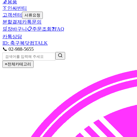
🧦
용품
👔
인싸반티
고객센터
서류요청
분할결제
카톡문의
🛒
장바구니
📋
주문조회
❓
FAQ
카톡상담
ID: 축구복닷컴
TALK
📞 02-988-5655
≡
전체카테고리