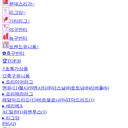
분데스리가
>
리그앙
>
기타리그
>
야구반티
농구반티
브랜드유니폼
>
⚽
축구반티
🏆
TOP30
⚡
초특가상품
👕
축구유니폼
▸
프리미어리그
맨유(11)
첼시(9)
맨시티(8)
아스날(8)
토트넘(8)
리버풀(6)
▸
프리메라리그
레알마드리드(15)
바르셀로나(9)
AT마드리드(1)
▸
세리에A
AC밀란(1)
유벤투스(1)
▸
리그앙
PSG(2)