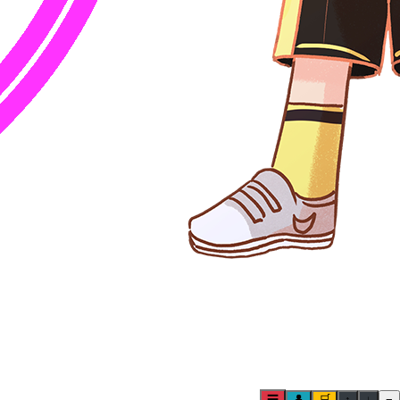
☰
👤
🛒
↑
↓
−