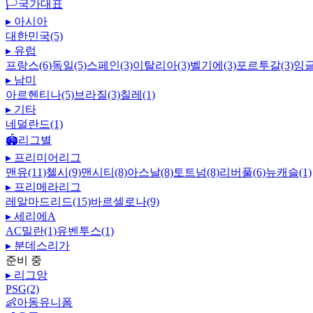
🏳️
국가대표
▸
아시아
대한민국(5)
▸
유럽
프랑스(6)
독일(5)
스페인(3)
이탈리아(3)
벨기에(3)
포르투갈(3)
잉글
▸
남미
아르헨티나(5)
브라질(3)
칠레(1)
▸
기타
네덜란드(1)
🏟️
리그별
▸
프리미어리그
맨유(11)
첼시(9)
맨시티(8)
아스날(8)
토트넘(8)
리버풀(6)
뉴캐슬(1)
▸
프리메라리그
레알마드리드(15)
바르셀로나(9)
▸
세리에A
AC밀란(1)
유벤투스(1)
▸
분데스리가
준비 중
▸
리그앙
PSG(2)
👶
아동유니폼