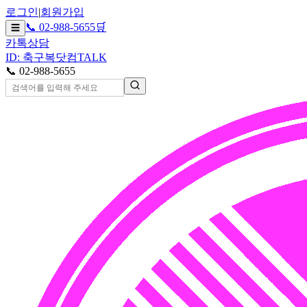
로그인
|
회원가입
📞 02-988-5655
🛒
☰
카톡상담
ID: 축구복닷컴
TALK
📞 02-988-5655